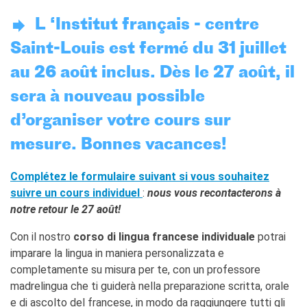
TCF
L ‘Institut français - centre
BAMBINI
CINÉMA
Saint-Louis est fermé du 31 juillet
ÉVÉNEMENTS
au 26 août inclus. Dès le 27 août, il
MÉDIATHÈQUE
sera à nouveau possible
PROFESSEURS ET
d’organiser votre cours sur
ÉCOLES
Attività per le scuole
mesure. Bonnes vacances!
Certificazioni e corsi per le
scuole
Complétez le formulaire suivant si vous souhaitez
Offerta formativa
suivre un cours individuel
:
nous vous recontacterons à
notre retour le 27 août!
CENTRE SAINT-LOUIS
Programme
Con il nostro
corso di lingua francese individuale
potrai
Chaire Méditerranée
imparare la lingua in maniera personalizzata e
Prix de Lubac
completamente su misura per te, con un professore
Bourses
madrelingua che ti guiderà nella preparazione scritta, orale
Archivio
e di ascolto del francese, in modo da raggiungere tutti gli