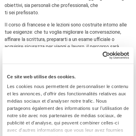
Giubileo 2025
obiettivi, sia personali che professionali, che
ti sei prefissato.
LOCATIONS
QUI SOMMES-NOUS?
Il corso di francese e le lezioni sono costruite intorno alle
Nos partenaires
tue esigenze: che tu voglia migliorare la conversazione,
affinare la scrittura, prepararti a un esame ufficiale o
BLOG
acquisire sicurezza per viaggi e lavoro, il percorso sarà
ARCHIVIO
sempre calibrato sul tuo ritmo e sul tuo livello.
Richiedi info
Archivio scuole
e compila il form
per maggiori informazioni.
RECHERCHER
da 10 a 20 ore:
da €65/ora
Ce site web utilise des cookies.
da 21 ore in poi:
da €60/ora
Les cookies nous permettent de personnaliser le contenu
corso duo (2 persone dello stesso livello già
et les annonces, d'offrir des fonctionnalités relatives aux
conoscenti) :
da €35/ora a persona
médias sociaux et d'analyser notre trafic. Nous
partageons également des informations sur l'utilisation de
corso trio (3 persone dello stesso livelli già
notre site avec nos partenaires de médias sociaux, de
conoscenti):
da €28/ora a persona
publicité et d'analyse, qui peuvent combiner celles-ci
lezioni a scelta in presenza a Roma o in
avec d'autres informations que vous leur avez fournies
videoconferenza su zoom o misto