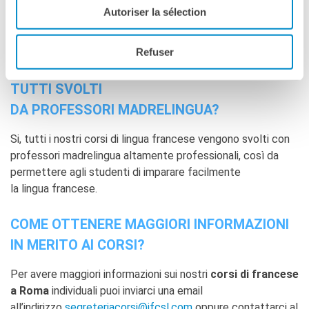
Autoriser la sélection
in
presenza
presso la nostra sede a
Roma
in Largo
Giuseppe Toniolo, 20/22, nei pressi di Piazza Venezia.
Refuser
I CORSI DI FRANCESE INDIVIDUALI SONO
TUTTI SVOLTI
DA PROFESSORI MADRELINGUA?
Si, tutti i nostri corsi di lingua francese vengono svolti con
professori madrelingua altamente professionali, così da
permettere agli studenti di imparare facilmente
la lingua francese.
COME OTTENERE MAGGIORI INFORMAZIONI
IN MERITO AI CORSI?
Per avere maggiori informazioni sui nostri
corsi di francese
a Roma
individuali puoi inviarci una email
all’indirizzo
segreteriacorsi@ifcsl.com
oppure contattarci al