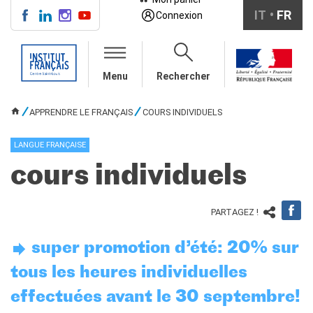
IT
FR
Connexion
CENTRE SAINT-LOUIS
Menu
Rechercher
INFOS PRATIQUES
COURS DE FRANÇAIS
APPRENDRE LE FRANÇAIS
COURS INDIVIDUELS
VOUS ÊTES ICI
collectifs pour adultes
collectifs pour ados
LANGUE FRANÇAISE
entreprises/institutions
cours individuels
en auto-apprentissage
individuel/duo/trio
PARTAGEZ !
TESTS ET
CERTIFICATIONS
DELF bambini
super promotion d’été: 20% sur
DELF ragazzi
tous les heures individuelles
DELF/DALF per adulti
effectuées avant le 30 septembre!
Ev@lang