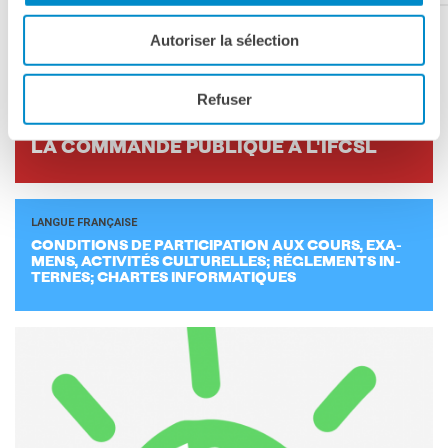
Autoriser la sélection
Voir aussi
Refuser
AVVISO
LA COM­MANDE PU­BLIQUE À L'IFCSL
LANGUE FRANÇAISE
CONDI­TIONS DE PAR­TI­CI­PA­TION AUX COURS, EXA­
MENS, AC­TI­VI­TÉS CULTU­RELLES; RÉ­GLE­MENTS IN­
TERNES; CHARTES IN­FOR­MA­TIQUES