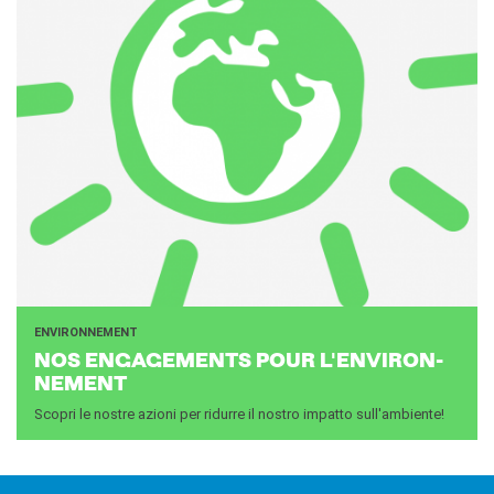
ENVIRONNEMENT
NOS EN­GA­GE­MENTS POUR L'EN­VI­RON­
NE­MENT
Scopri le nostre azioni per ridurre il nostro impatto sull'ambiente!