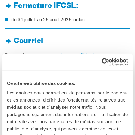
Giubileo 2025
Fermeture IFCSL:
LOCATIONS
du 31 juillet au 26 août 2026 inclus
QUI SOMMES-NOUS?
Nos partenaires
Courriel
BLOG
ARCHIVIO
Cours et examens:
segreteriacorsi@ifcsl.com
Archivio scuole
Médiathèque:
mediateca@ifcsl.com
Cinéna et événements:
cultura@ifcsl.com
RECHERCHER
Centre d’études religieuses:
scac@ifcsl.com
Ce site web utilise des cookies.
Téléphone: + 39
06.680.261
Les cookies nous permettent de personnaliser le contenu
et les annonces, d'offrir des fonctionnalités relatives aux
médias sociaux et d'analyser notre trafic. Nous
Adresse:
largo Giuseppe
partageons également des informations sur l'utilisation de
Toniolo, 20/22 - Rome
notre site avec nos partenaires de médias sociaux, de
publicité et d'analyse, qui peuvent combiner celles-ci