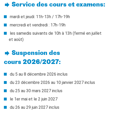
TCF
Service des cours et examens:
BAMBINI
mardi et jeudi: 11h-13h / 17h-19h
CINÉMA
mercredi et vendredi : 17h-19h
ÉVÉNEMENTS
les samedis suivants de 10h à 13h (fermé en juillet
MÉDIATHÈQUE
et août)
PROFESSEURS ET
ÉCOLES
Attività per le scuole
Suspension des
Certificazioni e corsi per le
cours 2026/2027:
scuole
Offerta formativa
du 5 au 8 décembre 2026 inclus
CENTRE SAINT-LOUIS
du 23 décembre 2026 au 10 janvier 2027 inclus
Programme
du 25 au 30 mars 2027 inclus
Chaire Méditerranée
Prix de Lubac
le 1er mai et le 2 juin 2027
Bourses
du 26 au 29 juin 2027 inclus
Archivio