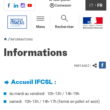
IT
FR
Connexion
CENTRE SAINT-LOUIS
Menu
Rechercher
INFOS PRATIQUES
COURS DE FRANÇAIS
INFORMATIONS
VOUS ÊTES ICI
collectifs pour adultes
collectifs pour ados
Informations
entreprises/institutions
en auto-apprentissage
PARTAGEZ !
individuel/duo/trio
TESTS ET
CERTIFICATIONS
Accueil IFCSL :
DELF bambini
DELF ragazzi
du mardi au vendredi : 10h-13h / 14h-19h
DELF/DALF per adulti
samedi : 10h-13h / 14h-17h (fermé en juillet et août)
Ev@lang