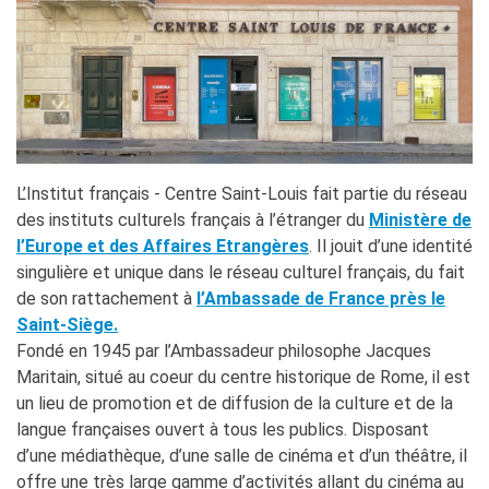
TCF
BAMBINI
CINÉMA
ÉVÉNEMENTS
MÉDIATHÈQUE
PROFESSEURS ET
L’Institut français - Centre Saint-Louis fait partie du réseau
ÉCOLES
des instituts culturels français à l’étranger du
Ministère de
Attività per le scuole
l’Europe et des Affaires Etrangères
. Il jouit d’une identité
Certificazioni e corsi per le
scuole
singulière et unique dans le réseau culturel français, du fait
Offerta formativa
de son rattachement à
l’Ambassade de France près le
Saint-Siège.
CENTRE SAINT-LOUIS
Fondé en 1945 par l’Ambassadeur philosophe Jacques
Programme
Maritain, situé au coeur du centre historique de Rome, il est
Chaire Méditerranée
un lieu de promotion et de diffusion de la culture et de la
Prix de Lubac
langue françaises ouvert à tous les publics. Disposant
Bourses
d’une médiathèque, d’une salle de cinéma et d’un théâtre, il
Archivio
offre une très large gamme d’activités allant du cinéma au