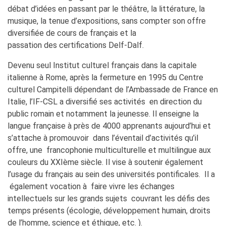
Giubileo 2025
débat d’idées en passant par le théâtre, la littérature, la
musique, la tenue d’expositions, sans compter son offre
LOCATIONS
diversifiée de cours de français et la
QUI SOMMES-NOUS?
passation des certifications Delf-Dalf.
Nos partenaires
Devenu seul Institut culturel français dans la capitale
BLOG
italienne à Rome, après la fermeture en 1995 du Centre
ARCHIVIO
culturel Campitelli dépendant de l’Ambassade de France en
Archivio scuole
Italie, l’IF-CSL a diversifié ses activités en direction du
public romain et notamment la jeunesse. Il enseigne la
RECHERCHER
langue française à près de 4000 apprenants aujourd’hui et
s’attache à promouvoir dans l’éventail d’activités qu’il
offre, une francophonie multiculturelle et multilingue aux
couleurs du XXIème siècle. Il vise à soutenir également
l’usage du français au sein des universités pontificales. Il a
également vocation à faire vivre les échanges
intellectuels sur les grands sujets couvrant les défis des
temps présents (écologie, développement humain, droits
de l’homme, science et éthique, etc. ).