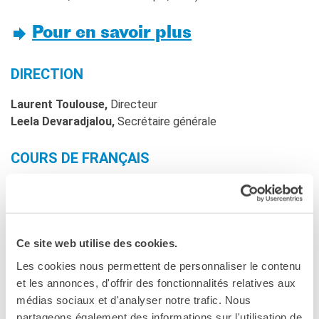
Pour en savoir plus
DIRECTION
Laurent Toulouse,
Directeur
Leela Devaradjalou,
Secrétaire générale
COURS DE FRANÇAIS
Anne Lacroix,
Responsable du service des cours
Muriel Labarrière,
Assistante des cours
Anne Clapot,
Assistante des cours
Francesca Mari,
Assistante certifications
Ce site web utilise des cookies.
et communication
Les cookies nous permettent de personnaliser le contenu
et les annonces, d'offrir des fonctionnalités relatives aux
PROFESSEURS
médias sociaux et d'analyser notre trafic. Nous
partageons également des informations sur l'utilisation de