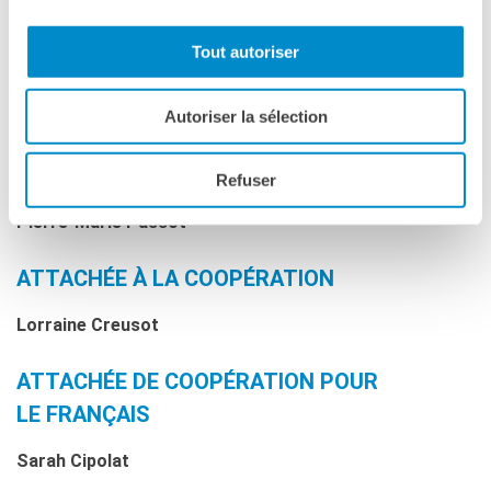
ACTION CULTURELLE - CINÉMA
Tout autoriser
Nolwenn Delisle, Coordinatrice des événements
Autoriser la sélection
culturels
AFFAIRES RELIGIEUSES
Refuser
Pierre-Marie Passot
ATTACHÉE À LA COOPÉRATION
Lorraine Creusot
ATTACHÉE DE COOPÉRATION POUR
LE FRANÇAIS
Sarah Cipolat