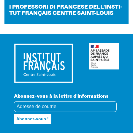
I PRO­FES­SO­RI DI FRAN­CESE DELL’INS­TI­
TUT FRAN­ÇAIS CENTRE SAINT-​LOUIS
Abonnez-vous à la lettre d'informations