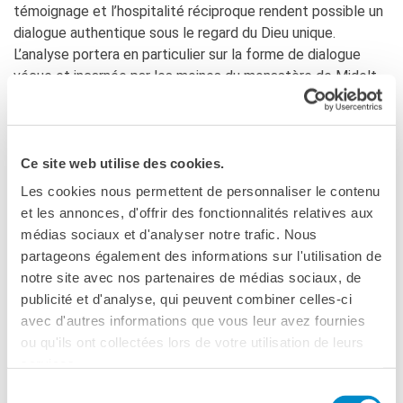
témoignage et l’hospitalité réciproque rendent possible un
dialogue authentique sous le regard du Dieu unique.
L’analyse portera en particulier sur la forme de dialogue
vécue et incarnée par les moines du monastère de Midelt,
dans la continuité spirituelle et fraternelle des moines de
Tibhirine (Algérie). Leur approche peut être résumée par
l’expression : « des priants parmi d’autres priants »,
soulignant ainsi une relation fondée moins sur la
Ce site web utilise des cookies.
confrontation doctrinale que sur la reconnaissance
Les cookies nous permettent de personnaliser le contenu
mutuelle d’une quête spirituelle partagée.»
et les annonces, d'offrir des fonctionnalités relatives aux
médias sociaux et d'analyser notre trafic. Nous
Mariangela Laviano
est professeure invitée de langue
partageons également des informations sur l'utilisation de
arabe et d’islamologie à l’Institut pontifical d’études arabes
notre site avec nos partenaires de médias sociaux, de
et d’islamologie (PISAI) à Rome. Elle enseigne également
publicité et d'analyse, qui peuvent combiner celles-ci
l’arabe classique à l’Université pontificale du Latran (PUL,
avec d'autres informations que vous leur avez fournies
Rome) et propose un cours sur le dialogue islamo-chrétien
ou qu'ils ont collectées lors de votre utilisation de leurs
à l’Institut théologique « Leoniano » d’Anagni. La recherche
services.
de Mariangela Laviano porte principalement sur l’exégèse
Sélection
coranique moderne et contemporaine, les études de genre