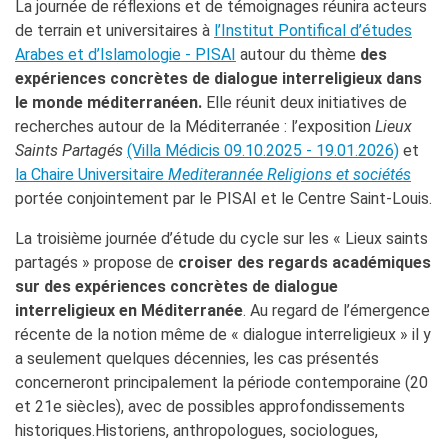
Giubileo 2025
La journée de réflexions et de témoignages réunira acteurs
de terrain et universitaires à
l’Institut Pontifical d’études
LOCATIONS
Arabes et d’Islamologie - PISAI
autour du thème
des
QUI SOMMES-NOUS?
expériences concrètes de dialogue interreligieux dans
Nos partenaires
le monde méditerranéen.
Elle réunit deux initiatives de
recherches autour de la Méditerranée : l’exposition
Lieux
BLOG
Saints Partagés
(Villa Médicis 09.10.2025 - 19.01.2026)
et
ARCHIVIO
la Chaire Universitaire
Mediterannée Religions et sociétés
Archivio scuole
portée conjointement par le PISAI et le Centre Saint-Louis.
RECHERCHER
La troisième journée d’étude du cycle sur les « Lieux saints
partagés » propose de
croiser des regards académiques
sur des expériences concrètes de dialogue
interreligieux en Méditerranée
. Au regard de l’émergence
récente de la notion même de « dialogue interreligieux » il y
a seulement quelques décennies, les cas présentés
concerneront principalement la période contemporaine (20
et 21e siècles), avec de possibles approfondissements
historiques.Historiens, anthropologues, sociologues,