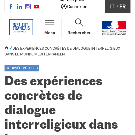
IT
FR
Connexion
CENTRE SAINT-LOUIS
Menu
Rechercher
INFOS PRATIQUES
COURS DE FRANÇAIS
DES EXPÉRIENCES CONCRÈTES DE DIALOGUE INTERRELIGIEUX
VOUS ÊTES ICI
collectifs pour adultes
DANS LE MONDE MÉDITERRANÉEN
collectifs pour ados
entreprises/institutions
JOURNÉE D'ÉTUDES
en auto-apprentissage
Des expériences
individuel/duo/trio
TESTS ET
concrètes de
CERTIFICATIONS
DELF bambini
dialogue
DELF ragazzi
DELF/DALF per adulti
interreligieux dans
Ev@lang