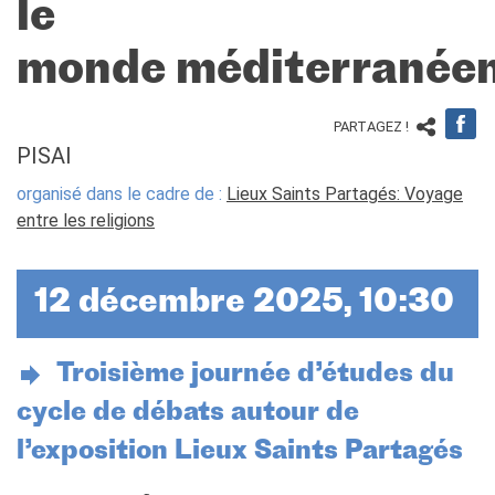
TCF
le
BAMBINI
monde méditerranée
CINÉMA
ÉVÉNEMENTS
PARTAGEZ !
MÉDIATHÈQUE
PISAI
PROFESSEURS ET
organisé dans le cadre de :
Lieux Saints Partagés: Voyage
ÉCOLES
entre les religions
Attività per le scuole
Certificazioni e corsi per le
scuole
12 décembre 2025, 10:30
Offerta formativa
CENTRE SAINT-LOUIS
Programme
Troisième journée d’études du
Chaire Méditerranée
cycle de débats autour de
Prix de Lubac
Bourses
l’exposition Lieux Saints Partagés
Archivio