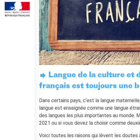
BAMBINI
CINÉMA
ÉVÉNEMENTS
MÉDIATHÈQUE
PROFESSEURS ET
ÉCOLES
Attività per le scuole
Certificazioni e corsi per le
Langue de la culture et du
scuole
Offerta formativa
français est toujours une 
CENTRE SAINT-LOUIS
Dans certains pays, c’est la langue maternelle,
Programme
langue est enseignée comme une langue étrang
Chaire Méditerranée
des langues les plus importantes au monde. M
Prix de Lubac
2021 ou si vous devez la choisir comme deuxi
Bourses
Archivio
Voici toutes les raisons qui lèvent les doute
Giubileo 2025