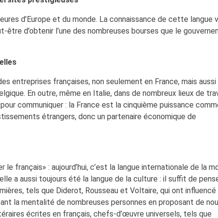
illeures d’Europe et du monde. La connaissance de cette langue 
eut-être d’obtenir l’une des nombreuses bourses que le gouvern
elles
 des entreprises françaises, non seulement en France, mais aussi
lgique. En outre, même en Italie, dans de nombreux lieux de trava
 pour communiquer : la France est la cinquième puissance comm
vestissements étrangers, donc un partenaire économique de
r le français» : aujourd’hui, c’est la langue internationale de la m
elle a aussi toujours été la langue de la culture : il suffit de pens
ières, tels que Diderot, Rousseau et Voltaire, qui ont influencé
ngeant la mentalité de nombreuses personnes en proposant de no
téraires écrites en français, chefs-d’œuvre universels, tels que