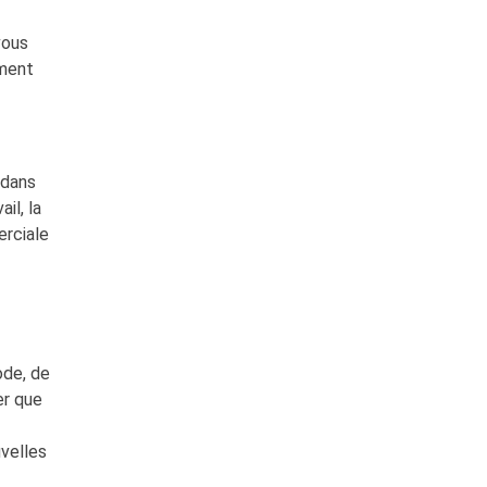
vous
ement
 dans
il, la
erciale
ode, de
er que
uvelles