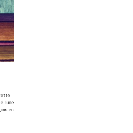
Cette
é l’une
çais en