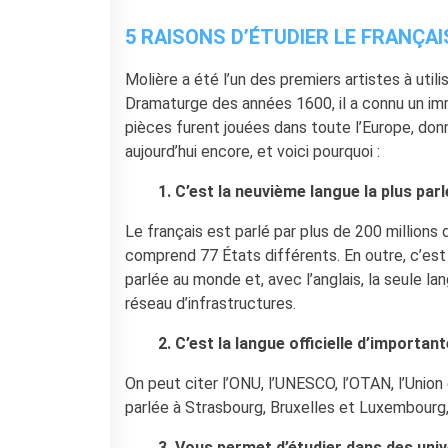
5 RAISONS D’ÉTUDIER LE FRANÇAI
LOCATIONS
QUI SOMMES-NOUS?
Molière a été l’un des premiers artistes à utili
Nos partenaires
Dramaturge des années 1600, il a connu un im
pièces furent jouées dans toute l’Europe, donn
BLOG
aujourd’hui encore, et voici pourquoi :
ARCHIVIO
Archivio scuole
1. C’est la neuvième langue la plus pa
RECHERCHER
Le français est parlé par plus de 200 millions
comprend 77 États différents. En outre, c’est l
parlée au monde et, avec l’anglais, la seule l
réseau d’infrastructures.
2. C’est la langue officielle d’importan
On peut citer l’ONU, l’UNESCO, l’OTAN, l’Union
parlée à Strasbourg, Bruxelles et Luxembourg, l
3. Vous permet d’étudier dans des uni