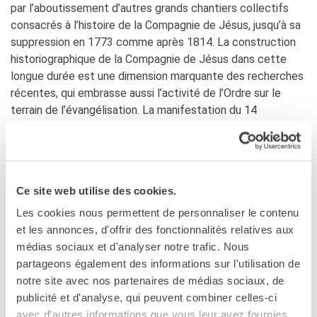
Giubileo 2025
par l’aboutissement d’autres grands chantiers collectifs
consacrés à l’histoire de la Compagnie de Jésus, jusqu’à sa
LOCATIONS
suppression en 1773 comme après 1814. La construction
QUI SOMMES-NOUS?
historiographique de la Compagnie de Jésus dans cette
Nos partenaires
longue durée est une dimension marquante des recherches
récentes, qui embrasse aussi l’activité de l’Ordre sur le
BLOG
terrain de l’évangélisation. La manifestation du 14
ARCHIVIO
décembre entend rendre compte de cette nouvelle donne,
Archivio scuole
de ses implications et peut-être aussi, plus profondément,
de ce qui peut animer les travaux consacrés à cette
RECHERCHER
institution singulière, qui fascine aujourd’hui ‑ comme objet
Ce site web utilise des cookies.
d’histoire ‑ des spécialistes largement extérieurs à la
sphère ecclésiale, comme elle a autrefois fasciné dans les
Les cookies nous permettent de personnaliser le contenu
supposés secrets de son inspiration.
et les annonces, d'offrir des fonctionnalités relatives aux
médias sociaux et d'analyser notre trafic. Nous
Intervenants :
partageons également des informations sur l'utilisation de
notre site avec nos partenaires de médias sociaux, de
Marina Caffiero,
Università di Roma La Sapienza
publicité et d'analyse, qui peuvent combiner celles-ci
avec d'autres informations que vous leur avez fournies