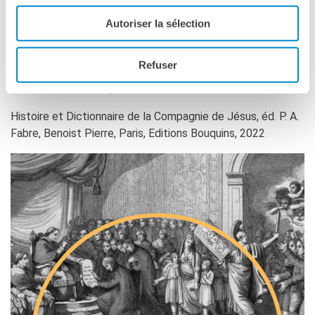
La Compania de Jesus ante su restauración, éd. P. Chinchilla
Autoriser la sélection
Pawling, Mexico, Universidad ibero-americana, 2014
Cinque secoli di Litterae indipetae. Il desiderio delle
Refuser
missioni nella Compagnia di Gesù, éd. Girolamo Imbruglia, P.
A. Fabre, Guido Mongini, Rome, BHSI, 2022
Histoire et Dictionnaire de la Compagnie de Jésus, éd. P. A.
Fabre, Benoist Pierre, Paris, Editions Bouquins, 2022