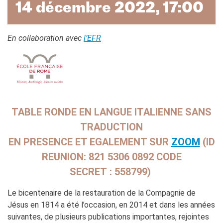
TCF
14 décembre 2022, 17:00
BAMBINI
CINÉMA
En collaboration avec
l’EFR
ÉVÉNEMENTS
MÉDIATHÈQUE
PROFESSEURS ET
ÉCOLES
Attività per le scuole
TABLE RONDE EN LANGUE ITALIENNE SANS
Certificazioni e corsi per le
scuole
TRADUCTION
Offerta formativa
EN PRESENCE ET EGALEMENT SUR
ZOOM
(
ID
CENTRE SAINT-LOUIS
REUNION: 821 5306 0892 CODE
Programme
SECRET : 558799)
Chaire Méditerranée
Prix de Lubac
Le bicentenaire de la restauration de la Compagnie de
Bourses
Jésus en 1814 a été l’occasion, en 2014 et dans les années
Archivio
suivantes, de plusieurs publications importantes, rejointes