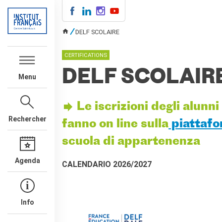
DELF SCOLAIRE
CENTRE SAINT-LOUIS
VOUS ÊTES ICI
CERTIFICATIONS
INFOS PRATIQUES
COURS DE FRANÇAIS
DELF SCOLAIR
Menu
collectifs pour adultes
collectifs pour ados
Le iscrizioni degli alunni
entreprises/institutions
Rechercher
en auto-apprentissage
fanno on line sulla
piattafo
individuel/duo/trio
scuola di appartenenza
TESTS ET
CERTIFICATIONS
Agenda
CALENDARIO 2026/2027
DELF bambini
DELF ragazzi
DELF/DALF per adulti
Info
Ev@lang
TCF