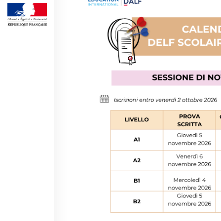
BAMBINI
CINÉMA
ÉVÉNEMENTS
MÉDIATHÈQUE
PROFESSEURS ET
ÉCOLES
Attività per le scuole
Certificazioni e corsi per le
scuole
Offerta formativa
CENTRE SAINT-LOUIS
Programme
Chaire Méditerranée
Prix de Lubac
Bourses
Archivio
Giubileo 2025