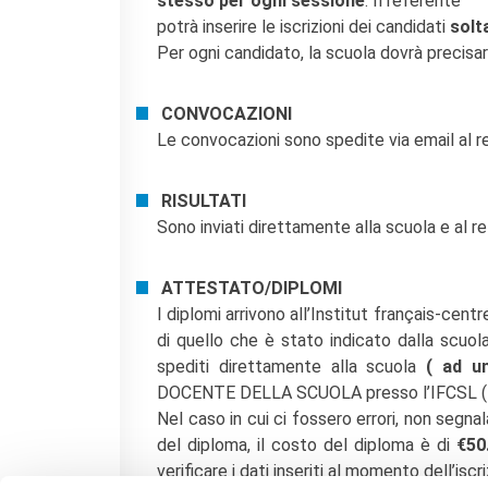
stesso per ogni sessione
. Il referente
potrà inserire le iscrizioni dei candidati
solt
Per ogni candidato, la scuola dovrà precisar
CONVOCAZIONI
Le convocazioni sono spedite via email al r
RISULTATI
Sono inviati direttamente alla scuola e al re
ATTESTATO/DIPLOMI
I diplomi arrivono all’Institut français-cent
di quello che è stato indicato dalla scuola
spediti direttamente alla scuola
( ad u
DOCENTE DELLA SCUOLA presso l’IFCSL (le s
Nel caso in cui ci fossero errori, non segna
del diploma, il costo del diploma è di
€50
verificare i dati inseriti al momento dell’iscri