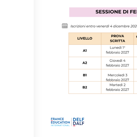
LOCATIONS
QUI SOMMES-NOUS?
Nos partenaires
BLOG
ARCHIVIO
Archivio scuole
RECHERCHER