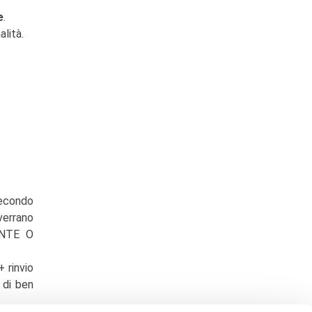
e
.
alità.
 secondo
verrano
ENTE O
 rinvio
 di ben