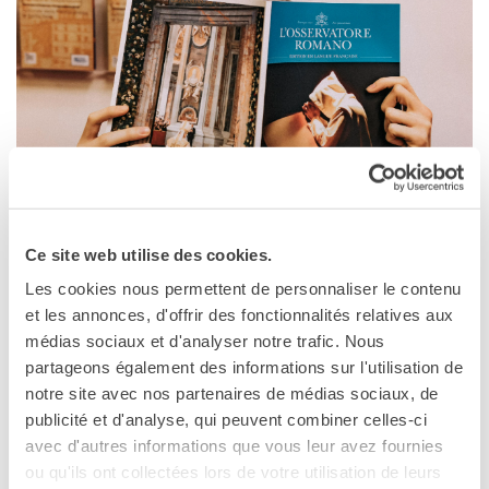
TCF
BAMBINI
CINÉMA
ÉVÉNEMENTS
MÉDIATHÈQUE
PROFESSEURS ET
ÉCOLES
Attività per le scuole
Certificazioni e corsi per le
L’édition mensuelle en français de
Ce site web utilise des cookies.
scuole
l’Osservatore Romano, le quotidien en langue
Les cookies nous permettent de personnaliser le contenu
Offerta formativa
et les annonces, d'offrir des fonctionnalités relatives aux
italienne édité par le Saint-Siège, est
CENTRE SAINT-LOUIS
médias sociaux et d'analyser notre trafic. Nous
désormais disponible à l’Institut Français
Programme
partageons également des informations sur l'utilisation de
Centre Saint-Louis
Chaire Méditerranée
notre site avec nos partenaires de médias sociaux, de
Prix de Lubac
publicité et d'analyse, qui peuvent combiner celles-ci
Le journal est proposé à la consultation sur le présentoir de
Bourses
avec d'autres informations que vous leur avez fournies
la salle d’accueil de l’Institut l’édition. Il pourra également
Archivio
ou qu'ils ont collectées lors de votre utilisation de leurs
être retiré gratuitement sur demande, et dans la limite des