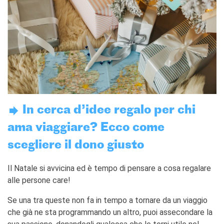
TCF
BAMBINI
CINÉMA
ÉVÉNEMENTS
MÉDIATHÈQUE
PROFESSEURS ET
ÉCOLES
Attività per le scuole
In cerca d’idee regalo per chi
Certificazioni e corsi per le
scuole
ama viaggiare? Ecco come
Offerta formativa
scegliere il dono giusto
CENTRE SAINT-LOUIS
Programme
Il Natale si avvicina ed è tempo di pensare a cosa regalare
Chaire Méditerranée
alle persone care!
Prix de Lubac
Se una tra queste non fa in tempo a tornare da un viaggio
Bourses
che già ne sta programmando un altro, puoi assecondare la
Archivio