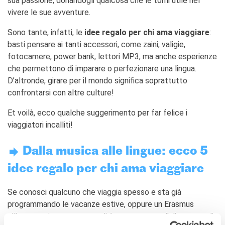
sua passione, donandogli qualcosa che le torni utile nel
Giubileo 2025
vivere le sue avventure.
LOCATIONS
Sono tante, infatti, le
idee regalo per chi ama viaggiare
:
QUI SOMMES-NOUS?
basti pensare ai tanti accessori, come zaini, valigie,
Nos partenaires
fotocamere, power bank, lettori MP3, ma anche esperienze
BLOG
che permettono di imparare o perfezionare una lingua.
D’altronde, girare per il mondo significa soprattutto
ARCHIVIO
confrontarsi con altre culture!
Archivio scuole
Et voilà, ecco qualche suggerimento per far felice i
RECHERCHER
viaggiatori incalliti!
Dalla musica alle lingue: ecco 5
idee regalo per chi ama viaggiare
Se conosci qualcuno che viaggia spesso e sta già
programmando le vacanze estive, oppure un Erasmus
all’estero, sicuramente gradirà trovare sotto l’albero uno di