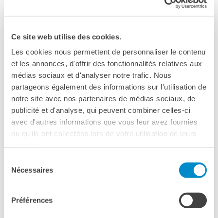
questi doni:
1. CUFFIE DA VIAGGIO
Ce site web utilise des cookies.
Chi viaggia spesso e per lunghe tratte, sa quant’è
Les cookies nous permettent de personnaliser le contenu
importante la cancellazione del rumore, soprattutto
et les annonces, d'offrir des fonctionnalités relatives aux
quando si vuole approfittare del tempo di percorrenza per
médias sociaux et d'analyser notre trafic. Nous
migliorare la conoscenza di una lingua, ad esempio
partageons également des informations sur l'utilisation de
guardando film, ascoltando audiolibri, podcast o
notre site avec nos partenaires de médias sociaux, de
semplicemente della buona musica.
publicité et d'analyse, qui peuvent combiner celles-ci
avec d'autres informations que vous leur avez fournies
Un’ottima idea, quindi, è regalare delle cuffie che
ou qu'ils ont collectées lors de votre utilisation de leurs
permettano di isolare bene il rumore della turbina del
services.
motore aereo e gli schiamazzi vari su treno e bus. Le più
Sélection
gettonate sono quelle senza fili!
Nécessaires
du
consentement
2. ABBONAMENTO AD UNA RIVISTA
Préférences
DI VIAGGI