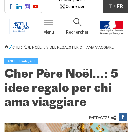
IT
FR
Connexion
CENTRE SAINT-LOUIS
Menu
Rechercher
INFOS PRATIQUES
COURS DE FRANÇAIS
CHER PÈRE NOËL...: 5 IDEE REGALO PER CHI AMA VIAGGIARE
VOUS ÊTES ICI
collectifs pour adultes
collectifs pour ados
LANGUE FRANÇAISE
entreprises/institutions
Cher Père Noël...: 5
en auto-apprentissage
individuel/duo/trio
idee regalo per chi
TESTS ET
CERTIFICATIONS
ama viaggiare
DELF bambini
DELF ragazzi
DELF/DALF per adulti
PARTAGEZ !
Ev@lang