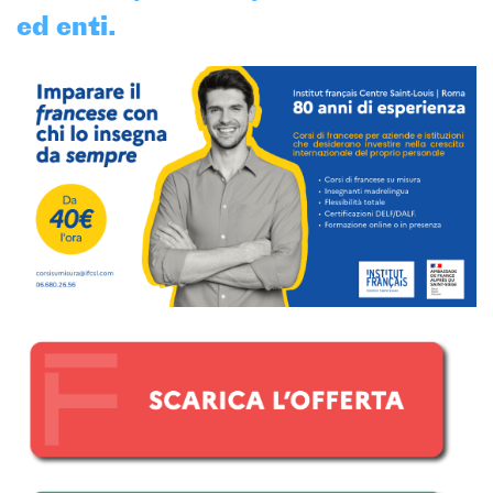
Ev@lang
ed enti.
TCF
BAMBINI
CINEMA
EVENTI
MEDIATECA
PROFESSORI E SCUOLE
Attività per le scuole
Certificazioni e corsi per le
scuole
Offerta formativa
CENTRE SAINT-LOUIS
Programma
Cattedra Mediterraneo
Premio de Lubac
Borse di studio
Archivio