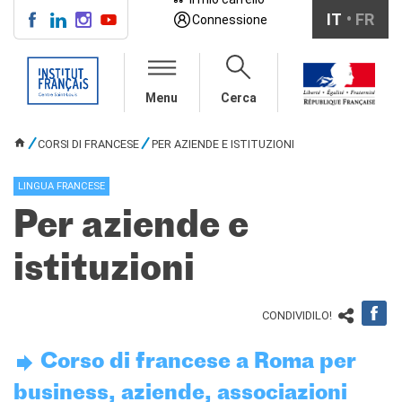
IT
FR
Connessione
CENTRE SAINT-LOUIS
Menu
Cerca
INFORMAZIONI
CORSI DI FRANCESE
CORSI DI FRANCESE
PER AZIENDE E ISTITUZIONI
TU SEI QUI
Collettivi adulti
Collettivi per ragazzi
LINGUA FRANCESE
Aziende e istituzioni
Per aziende e
Autoapprendimento
Individuali/duo/trio
istituzioni
Soggiorni linguistici in
Francia
TEST E CERTIFICAZIONI
CONDIVIDILO!
DELF bambini
DELF ragazzi
Corso di francese a Roma per
DELF/DALF per adulti
business, aziende, associazioni