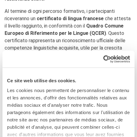
Al termine di ogni percorso formativo, i partecipanti
riceveranno un
certificato di lingua francese
che attesta
il livello raggiunto, in conformità con il
Quadro Comune
Europeo di Riferimento per le Lingue (QCER)
. Questo
certificato rappresenta un riconoscimento ufficiale delle
competenze linguistiche acquisite, utile per la crescita
professionale dei dipendenti e per
l’internazionalizzazione dell’azienda.
Corso di francese per aziende
Ce site web utilise des cookies.
su IFCSL
Les cookies nous permettent de personnaliser le contenu
et les annonces, d'offrir des fonctionnalités relatives aux
Il nostro
corso di lingua francese
è stato ideato per dare
médias sociaux et d'analyser notre trafic. Nous
una spinta in più alla tua attività, con corsi completamente
partageons également des informations sur l'utilisation de
personalizzabili e adattabili a tutte le esigenze, in termini di
notre site avec nos partenaires de médias sociaux, de
ore e di frequenza, sia presso la nostra sede a Roma sia
publicité et d'analyse, qui peuvent combiner celles-ci
presso l’azienda.
avec d'autres informations que vous leur avez fournies