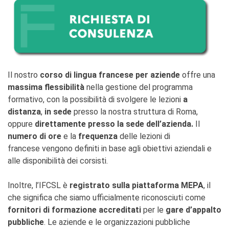
Giubileo 2025
AFFITTO SPAZI
CHI SIAMO?
I nostri partners
BLOG
Il nostro
corso di lingua francese per aziende
offre una
massima flessibilità
nella gestione del programma
ARCHIVIO
formativo, con la possibilità di svolgere le lezioni
a
Archivio scuole
distanza
,
in sede
presso la nostra struttura di Roma,
CERCA
oppure
direttamente presso la sede dell’azienda.
Il
numero di ore
e la
frequenza
delle lezioni di
francese vengono definiti in base agli obiettivi aziendali e
alle disponibilità dei corsisti.
Inoltre, l’IFCSL è
registrato sulla piattaforma MEPA
, il
che significa che siamo ufficialmente riconosciuti come
fornitori di formazione accreditati
per le
gare d’appalto
pubbliche
. Le aziende e le organizzazioni pubbliche