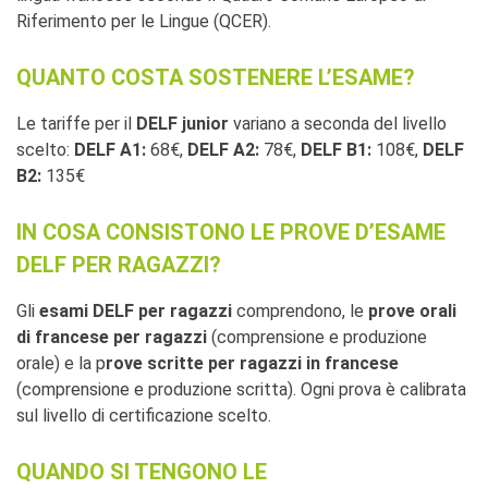
Riferimento per le Lingue (QCER).
QUANTO COSTA SOSTENERE L’ESAME?
Le tariffe per il
DELF junior
variano a seconda del livello
scelto:
DELF A1:
68€,
DELF A2:
78€,
DELF B1:
108€,
DELF
B2:
135€
IN COSA CONSISTONO LE PROVE D’ESAME
DELF PER RAGAZZI?
Gli
esami DELF per ragazzi
comprendono, le
p
rove
orali
di francese per ragazzi
(comprensione e produzione
orale) e la p
rove scritte per ragazzi in francese
(comprensione e produzione scritta). Ogni prova è calibrata
sul livello di certificazione scelto.
QUANDO SI TENGONO LE