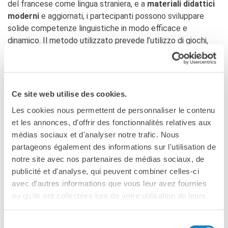
del francese come lingua straniera, e a
materiali didattici
moderni
e aggiornati, i partecipanti possono sviluppare
solide competenze linguistiche in modo efficace e
dinamico. Il metodo utilizzato prevede l’utilizzo di giochi,
attività di gruppo e supporti multimediali per rendere
l’apprendimento più coinvolgente e motivante. Inoltre, i
corsi sono strutturati in piccoli gruppi, favorendo
un’attenzione personalizzata da parte degli insegnanti e un
Ce site web utilise des cookies.
ambiente di apprendimento collaborativo e inclusivo.
Les cookies nous permettent de personnaliser le contenu
et les annonces, d'offrir des fonctionnalités relatives aux
Preparazione al DELF
médias sociaux et d'analyser notre trafic. Nous
partageons également des informations sur l'utilisation de
Per ottenere il diploma DELF, gli studenti devono superare
notre site avec nos partenaires de médias sociaux, de
diverse tipologie di test, tra cui le
prove orali di francese
publicité et d'analyse, qui peuvent combiner celles-ci
per ragazzi
e le
prove scritte per ragazzi in francese
.
avec d'autres informations que vous leur avez fournies
Le sessioni d’esame sono strutturate per valutare la
ou qu'ils ont collectées lors de votre utilisation de leurs
comprensione e l’espressione in situazioni reali, mettendo
services.
alla prova le capacità di comunicazione dei candidati. La
Sélection
preparazione adeguata a questi esami consente agli