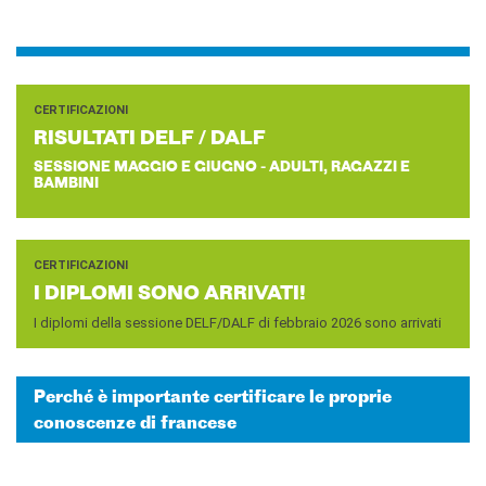
CERTIFICAZIONI
RI­SUL­TA­TI DELF / DALF
SESSIONE MAGGIO E GIUGNO - ADULTI, RAGAZZI E
BAMBINI
CERTIFICAZIONI
I DI­PLO­MI SONO AR­RI­VA­TI!
I diplomi della sessione DELF/DALF di febbraio 2026 sono arrivati
Perché è importante certificare le proprie
conoscenze di francese