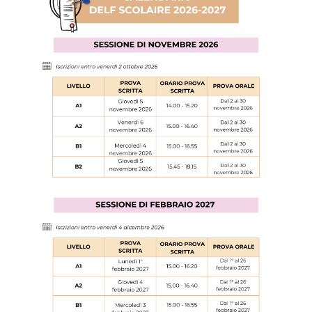
Ev@lang
TCF
BAMBINI
CINEMA
EVENTI
MEDIATECA
PROFESSORI E SCUOLE
Attività per le scuole
Certificazioni e corsi per le
scuole
Offerta formativa
CENTRE SAINT-LOUIS
Programma
Cattedra Mediterraneo
Premio de Lubac
Borse di studio
Archivio