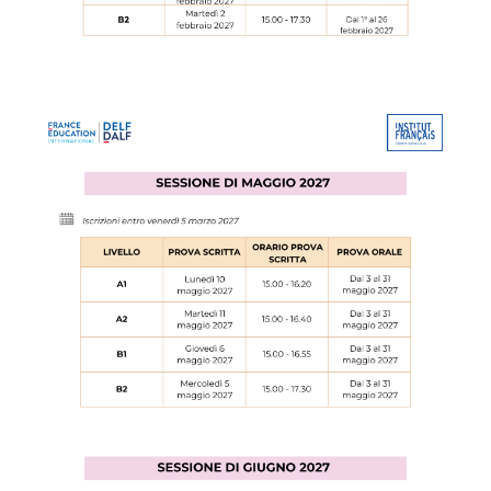
Giubileo 2025
AFFITTO SPAZI
CHI SIAMO?
I nostri partners
BLOG
ARCHIVIO
Archivio scuole
CERCA