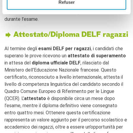
Refuser
studenti imparano a gestire il tempo, a strutturare le loro
risposte in modo chiaro e a sentirsi più sicuri
durante l’esame.
Attestato/Diploma DELF ragazzi
Al termine degli
esami DELF per ragazzi
, i candidati che
superano le prove ricevono un
attestato di superamento
in attesa del
diploma ufficiale DELF
, rilasciato dal
Ministero dell’Educazione Nazionale francese. Questo
certificato, riconosciuto a livello internazionale, attesta il
livello di competenza linguistica del candidato secondo il
Quadro Comune Europeo di Riferimento per le Lingue
(QCER). L’
attestato
è disponibile circa un mese dopo
l’esame, mentre il diploma definitivo viene consegnato
entro quattro mesi. Ottenere questa certificazione
rappresenta un valore aggiunto per il percorso scolastico e
accademico dei ragazzi, oltre a essere un’opportunità per