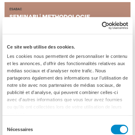
Ev@lang
TCF
ESABAC
SE­MI­NA­RI | ME­THO­DO­LO­GIE
BAMBINI
RÉUSSIR LES ÉPREUVES ÉCRITES ET ORALES
CINEMA
EVENTI
Ce site web utilise des cookies.
MEDIATECA
LINGUA FRANCESE
FU­MET­TO (PE­TI­TS NI­VEAUX)
PROFESSORI E SCUOLE
Les cookies nous permettent de personnaliser le contenu
et les annonces, d'offrir des fonctionnalités relatives aux
Attività per le scuole
BULLES DE FRANÇAIS
médias sociaux et d'analyser notre trafic. Nous
Certificazioni e corsi per le
DA OTTOBRE A MAGGIO SU PRENOTAZIONI
scuole
partageons également des informations sur l'utilisation de
Offerta formativa
notre site avec nos partenaires de médias sociaux, de
publicité et d'analyse, qui peuvent combiner celles-ci
LINGUA FRANCESE
CENTRE SAINT-LOUIS
avec d'autres informations que vous leur avez fournies
LE GRAND QUIZ
Programma
ou qu'ils ont collectées lors de votre utilisation de leurs
Cattedra Mediterraneo
A VOUS DE JOUER !
services.
DA OTTOBRE A MAGGIO SU PRENOTAZIONI
Premio de Lubac
Sélection
Borse di studio
Nécessaires
du
Archivio