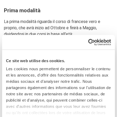
Prima modalità
La prima modalità riguarda il corso di francese vero e
proprio, che avrà inizio ad Ottobre e finirà a Maggio,
dividendosi in due corsi in base all’età:
Età 11-17 anni
Ogni corso, in cui saranno creati dei gruppi in base al proprio
Ce site web utilise des cookies.
livello, effettuerà e studierà un programma specifico,
seguendo diverse modalità di studio, sia in sede sia
Les cookies nous permettent de personnaliser le contenu
a distanza.
et les annonces, d'offrir des fonctionnalités relatives aux
médias sociaux et d'analyser notre trafic. Nous
ISCRIZIONE AL CORSO
partageons également des informations sur l'utilisation de
notre site avec nos partenaires de médias sociaux, de
COLLETTIVO DI FRANCESE PER RAGAZZI
publicité et d'analyse, qui peuvent combiner celles-ci
Su IFCSL puoi scegliere il tuo
corso di francese
avec d'autres informations que vous leur avez fournies
collettivo per ragazzi
in base sia al livello attuale del
ou qu'ils ont collectées lors de votre utilisation de leurs