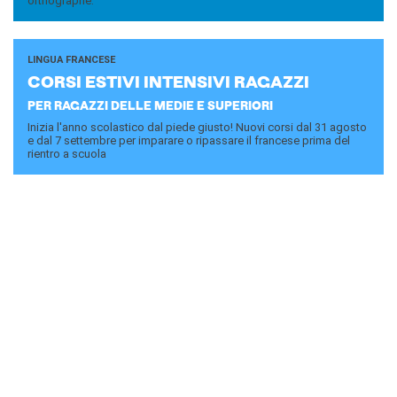
orthographe.
LINGUA FRANCESE
CORSI ESTI­VI IN­TEN­SI­VI RA­GAZ­ZI
PER RAGAZZI DELLE MEDIE E SUPERIORI
Inizia l'anno scolastico dal piede giusto! Nuovi corsi dal 31 agosto
e dal 7 settembre per imparare o ripassare il francese prima del
rientro a scuola
Iscriviti alla newsletter