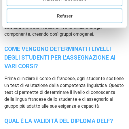
GRUPPI DI STUDENTI?
In ogni gruppo possono esserci dai 5 ai 13 partecipanti.
Refuser
Ogni singolo gruppo dei nostri
corsi di francese per
bambini
è creato in base al livello attuale di ogni
componente, creando così gruppi omogenei.
COME VENGONO DETERMINATI I LIVELLI
DEGLI STUDENTI PER L’ASSEGNAZIONE AI
VARI CORSI?
Prima di iniziare il corso di francese, ogni studente sostiene
un test di valutazione della competenza linguistica. Questo
test ci permette di determinare il livello di conoscenza
della lingua francese dello studente e di assegnarlo al
gruppo più adatto alle sue esigenze e capacità.
QUAL È LA VALIDITÀ DEL DIPLOMA DELF?