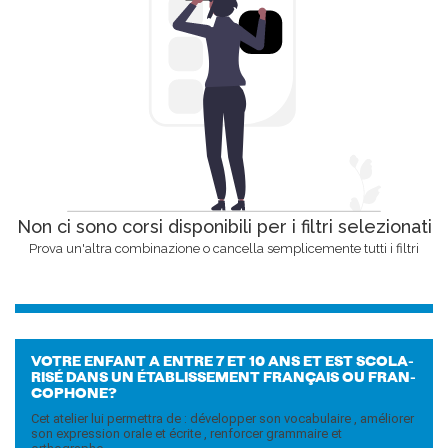
Non ci sono corsi disponibili per i filtri selezionati
Prova un'altra combinazione o cancella semplicemente tutti i filtri
VOTRE EN­FANT A ENTRE 7 ET 10 ANS ET EST SCO­LA­
RISÉ DANS UN ÉTA­BLIS­SE­MENT FRANÇAIS OU FRAN­
CO­PHO­NE?
Cet atelier lui permettra de : développer son vocabulaire , améliorer
son expression orale et écrite , renforcer grammaire et