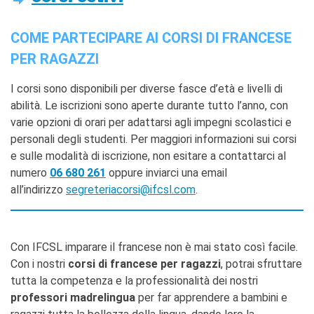
Ev@lang
TCF
COME PARTECIPARE AI CORSI DI FRANCESE
BAMBINI
PER RAGAZZI
CINEMA
EVENTI
I corsi sono disponibili per diverse fasce d’età e livelli di
abilità. Le iscrizioni sono aperte durante tutto l’anno, con
MEDIATECA
varie opzioni di orari per adattarsi agli impegni scolastici e
PROFESSORI E SCUOLE
personali degli studenti. Per maggiori informazioni sui corsi
Attività per le scuole
e sulle modalità di iscrizione, non esitare a contattarci al
Certificazioni e corsi per le
numero
06 680 261
oppure inviarci una email
scuole
all’indirizzo
segreteriacorsi@ifcsl.com
.
Offerta formativa
CENTRE SAINT-LOUIS
Programma
Con IFCSL imparare il francese non è mai stato così facile.
Cattedra Mediterraneo
Con i nostri
corsi di francese per ragazzi
, potrai sfruttare
Premio de Lubac
tutta la competenza e la professionalità dei nostri
Borse di studio
professori madrelingua
per far apprendere a bambini e
Archivio