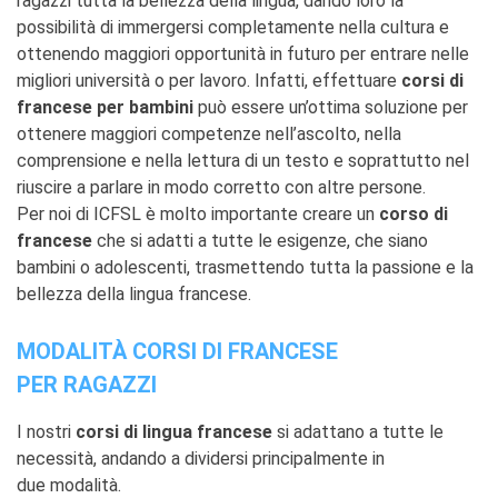
ragazzi tutta la bellezza della lingua, dando loro la
Giubileo 2025
possibilità di immergersi completamente nella cultura e
ottenendo maggiori opportunità in futuro per entrare nelle
AFFITTO SPAZI
migliori università o per lavoro. Infatti, effettuare
corsi di
CHI SIAMO?
francese per bambini
può essere un’ottima soluzione per
I nostri partners
ottenere maggiori competenze nell’ascolto, nella
BLOG
comprensione e nella lettura di un testo e soprattutto nel
riuscire a parlare in modo corretto con altre persone.
ARCHIVIO
Per noi di ICFSL è molto importante creare un
corso di
Archivio scuole
francese
che si adatti a tutte le esigenze, che siano
CERCA
bambini o adolescenti, trasmettendo tutta la passione e la
bellezza della lingua francese.
MODALITÀ CORSI DI FRANCESE
PER RAGAZZI
I nostri
corsi di lingua francese
si adattano a tutte le
necessità, andando a dividersi principalmente in
due modalità.