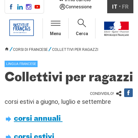
IT
FR
Connessione
CENTRE SAINT-LOUIS
Menu
Cerca
INFORMAZIONI
CORSI DI FRANCESE
CORSI DI FRANCESE
COLLETTIVI PER RAGAZZI
TU SEI QUI
Collettivi adulti
Collettivi per ragazzi
LINGUA FRANCESE
Aziende e istituzioni
Collettivi per ragazzi
Autoapprendimento
Individuali/duo/trio
Soggiorni linguistici in
CONDIVIDILO!
Francia
corsi estivi a giugno, luglio e settembre
TEST E CERTIFICAZIONI
DELF bambini
corsi annuali
DELF ragazzi
DELF/DALF per adulti
corsi estivi