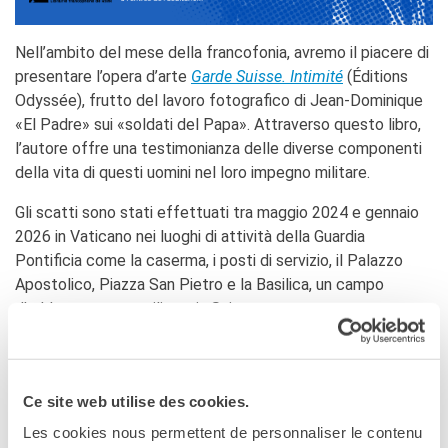
Giubileo 2025
AFFITTO SPAZI
Nell’ambito del mese della francofonia, avremo il piacere di
presentare l’opera d’arte
Garde Suisse. Intimité
(Éditions
CHI SIAMO?
Odyssée), frutto del lavoro fotografico di Jean-Dominique
I nostri partners
«El Padre» sui «soldati del Papa». Attraverso questo libro,
BLOG
l’autore offre una testimonianza delle diverse componenti
della vita di questi uomini nel loro impegno militare.
ARCHIVIO
Archivio scuole
Gli scatti sono stati effettuati tra maggio 2024 e gennaio
2026 in Vaticano nei luoghi di attività della Guardia
CERCA
Pontificia come la caserma, i posti di servizio, il Palazzo
Apostolico, Piazza San Pietro e la Basilica, un campo
d’addestramento militare in Svizzera …
Questa opera inedita sulla vita della Guardia è costituita da
circa 200 fotografie, testi dei papi indirizzati alla Guardia e
testi introduttivi di Fabrice Hadjadj, del colonnello
Ce site web utilise des cookies.
comandante della Guardia Christoph Graf, del caporale Eliah
Les cookies nous permettent de personnaliser le contenu
Cinotti e del cappellano della Guardia P. Kolumban Reichlin.