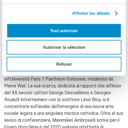
queste opere fotografiche valorizzano le arti e le tradizioni
popolari, contribuiscono al dovere della memoria e
Afficher les détails
supportano le celebrazioni nazionali. Sensibile al
giapponismo, il trattamento minimalista di alcune serie
Tout autoriser
richiama la scelta sistematica del bianco e nero: semplicità
e slancio. Tutti i suoi stampati sono realizzati con la tecnica
della stampa al carbone.
Autoriser la sélection
Dottore in storia dell’arte, laureato presso l’École du
Refuser
Louvre, dove si era specializzato in storia della scultura,
Maximilien Ambroselli
ha discusso nel 2019 una tesi
all’Università Paris 1 Panthéon-Sorbonne, moderata da
Pierre Wat. La sua ricerca, dedicata ai rapporti che all’inizio
del XX secolo i pittori George Desvallières e Georges
Rouault intrattennero con lo scrittore Léon Bloy, si è
concentrata sull’analisi dell’emergere di una nuova arte
sociale legata a una singolare mistica cattolica. Oltre al suo
lavoro di conferenziere, Maximilien Ambroselli scrive per il
Figaro Hors-Série
e dal 2020 sviluppa un’attività di