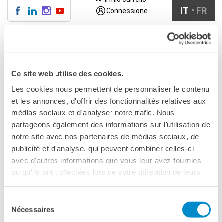
IT
FR
Connessione
CENTRE SAINT-LOUIS
Menu
Cerca
INFORMAZIONI
Ce site web utilise des cookies.
CORSI DI FRANCESE
PROF. EDMOND GALASSO
TU SEI QUI
Collettivi adulti
Les cookies nous permettent de personnaliser le contenu
Collettivi per ragazzi
et les annonces, d'offrir des fonctionnalités relatives aux
DIBATITTI/CONFERENZE
Aziende e istituzioni
médias sociaux et d'analyser notre trafic. Nous
Prof. Edmond
Autoapprendimento
partageons également des informations sur l'utilisation de
Individuali/duo/trio
notre site avec nos partenaires de médias sociaux, de
Galasso
Soggiorni linguistici in
publicité et d'analyse, qui peuvent combiner celles-ci
Francia
avec d'autres informations que vous leur avez fournies
ou qu'ils ont collectées lors de votre utilisation de leurs
TEST E CERTIFICAZIONI
CONDIVIDILO!
services.
DELF bambini
DELF ragazzi
Sélection
Nécessaires
DELF/DALF per adulti
du