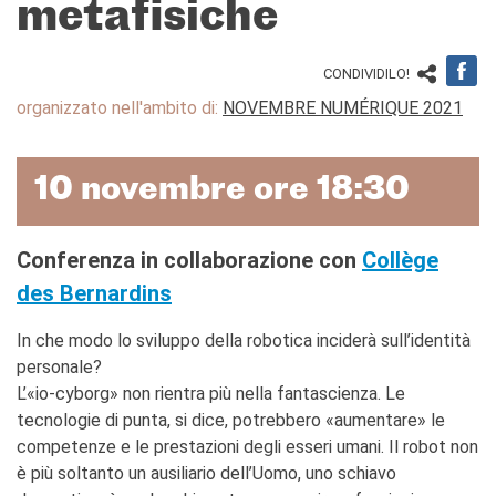
Ev@lang
metafisiche
TCF
BAMBINI
CONDIVIDILO!
CINEMA
organizzato nell'ambito di:
NOVEMBRE NUMÉRIQUE 2021
EVENTI
MEDIATECA
10 novembre ore 18:30
PROFESSORI E SCUOLE
Attività per le scuole
Conferenza in collaborazione con
Collège
Certificazioni e corsi per le
scuole
des Bernardins
Offerta formativa
In che modo lo sviluppo della robotica inciderà sull’identità
CENTRE SAINT-LOUIS
personale?
Programma
L’«io-cyborg» non rientra più nella fantascienza. Le
Cattedra Mediterraneo
tecnologie di punta, si dice, potrebbero «aumentare» le
Premio de Lubac
competenze e le prestazioni degli esseri umani. Il robot non
Borse di studio
è più soltanto un ausiliario dell’Uomo, uno schiavo
Archivio