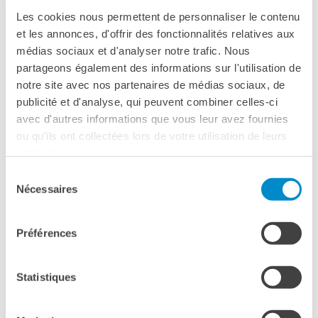
Les cookies nous permettent de personnaliser le contenu
et les annonces, d'offrir des fonctionnalités relatives aux
INCONTRO IN LINGUA FRANCESE ED
médias sociaux et d'analyser notre trafic. Nous
ITALIANO CON TRADUZIONE
partageons également des informations sur l'utilisation de
notre site avec nos partenaires de médias sociaux, de
PER VEDERE IL
REPLAY
publicité et d'analyse, qui peuvent combiner celles-ci
avec d'autres informations que vous leur avez fournies
ou qu'ils ont collectées lors de votre utilisation de leurs
Jean-Marc Ferry
è filosofo,
services.
titolare della cattedra di
Sélection
Filosofia dell’Europa all’Università
Nécessaires
du
di Nantes, Dottore Honoris
consentement
Causa dell’Università di Losanna
Préférences
e dell’Università Saint-Louis a
Bruxelles, è autore di una
trentina di opere tra cui: Le Potenze dell’Esperienza. Saggio
Statistiques
sull’identità contemporanea (Edizioni del Cervo, 1991),
L’etica ricostruttiva (Edizioni del Cervo, 1996), Le