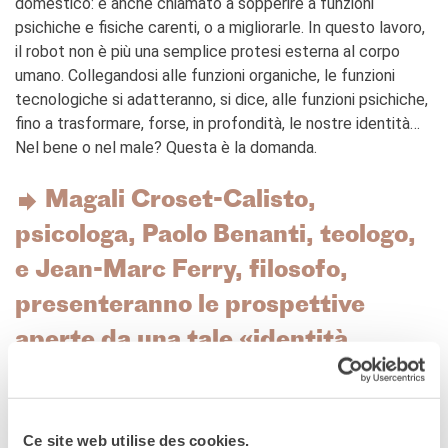
domestico: è anche chiamato a sopperire a funzioni
Giubileo 2025
psichiche e fisiche carenti, o a migliorarle. In questo lavoro,
AFFITTO SPAZI
il robot non è più una semplice protesi esterna al corpo
umano. Collegandosi alle funzioni organiche, le funzioni
CHI SIAMO?
tecnologiche si adatteranno, si dice, alle funzioni psichiche,
I nostri partners
fino a trasformare, forse, in profondità, le nostre identità…
BLOG
Nel bene o nel male? Questa è la domanda.
ARCHIVIO
Archivio scuole
Magali Croset-Calisto,
psicologa, Paolo Benanti, teologo,
CERCA
e Jean-Marc Ferry, filosofo,
presenteranno le prospettive
aperte da una tale «identità
robotizzata», tematizzandone le
sfide terapeutiche, nonché le sfide
Ce site web utilise des cookies.
metafisiche e teologiche.