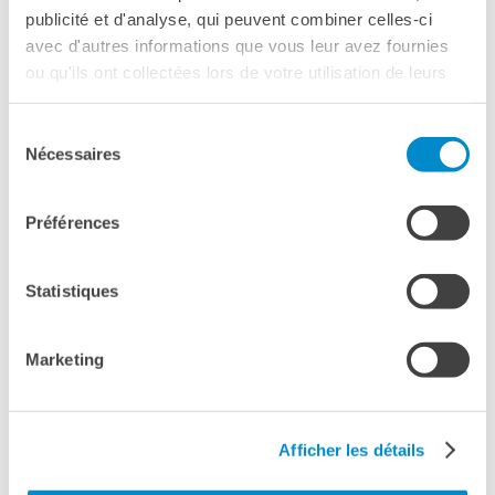
publicité et d'analyse, qui peuvent combiner celles-ci
avec d'autres informations que vous leur avez fournies
ou qu'ils ont collectées lors de votre utilisation de leurs
services.
Sélection
Nécessaires
du
consentement
Préférences
Statistiques
🎉
EVENTO SERALE – GOETHE-
Marketing
INSTITUT ROMA
📍
Via Savoia 15
Afficher les détails
19:00 - 19:30
| Saluti ufficiali da parte dei Direttori e