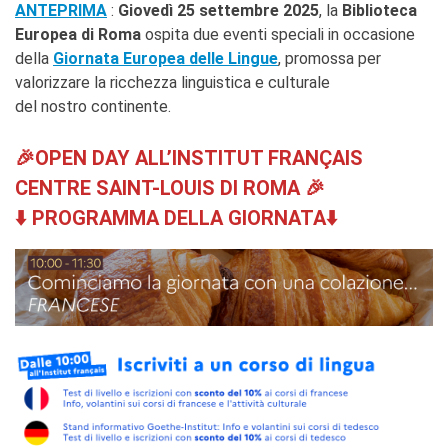
ANTEPRIMA
:
Giovedì 25 settembre 2025
, la
Biblioteca
Giubileo 2025
Europea di Roma
ospita due eventi speciali in occasione
AFFITTO SPAZI
della
Giornata Europea delle Lingue
, promossa per
CHI SIAMO?
valorizzare la ricchezza linguistica e culturale
I nostri partners
del nostro continente.
BLOG
🎉
OPEN DAY
ALL’INSTITUT FRANÇAIS
ARCHIVIO
CENTRE SAINT-LOUIS DI ROMA 🎉
Archivio scuole
⬇️
PROGRAMMA DELLA GIORNATA⬇️
CERCA