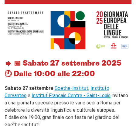
Ev@lang
TCF
BAMBINI
CINEMA
EVENTI
MEDIATECA
PROFESSORI E SCUOLE
📅 Sabato 27 settembre 2025
Attività per le scuole
Certificazioni e corsi per le
🕙 Dalle 10:00 alle 22:00
scuole
Offerta formativa
Sabato 27 settembre
Goethe-Institut
,
Instituto
Cervantes
e
Institut Français Centre - Saint-Louis
invitano
CENTRE SAINT-LOUIS
a una giornata speciale presso le varie sedi a Roma per
Programma
celebrare la diversità linguistica e culturale europea.
Cattedra Mediterraneo
E dalle ore 19:00, gran finale con festa nel giardino del
Premio de Lubac
Goethe-Institut!
Borse di studio
Archivio