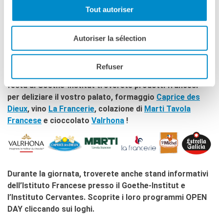
della Direttrice dei 3 Istituti
Tout autoriser
19:30 - 22:00
| Festa con musica e gastronomia
franco-
tedesco-spagnola
Autoriser la sélection
🎤 Concerto del gruppo Swing Band
Clito
Refuser
Durante la colazione all’Istituto Francese e durante la
festa al Goethe-Institut troverete prodotti francesi
per deliziare il vostro palato, formaggio
Caprice des
Dieux
, vino
La Francerie
, colazione di
Marti Tavola
Francese
e cioccolato
Valrhona
!
Durante la giornata, troverete anche stand informativi
dell’Istituto Francese presso il Goethe-Institut e
l’Instituto Cervantes. Scoprite i loro programmi OPEN
DAY cliccando sui loghi.